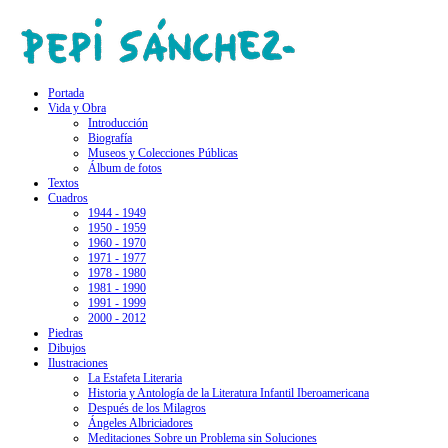
Portada
Vida y Obra
Introducción
Biografía
Museos y Colecciones Públicas
Álbum de fotos
Textos
Cuadros
1944 - 1949
1950 - 1959
1960 - 1970
1971 - 1977
1978 - 1980
1981 - 1990
1991 - 1999
2000 - 2012
Piedras
Dibujos
Ilustraciones
La Estafeta Literaria
Historia y Antología de la Literatura Infantil Iberoamericana
Después de los Milagros
Ángeles Albriciadores
Meditaciones Sobre un Problema sin Soluciones