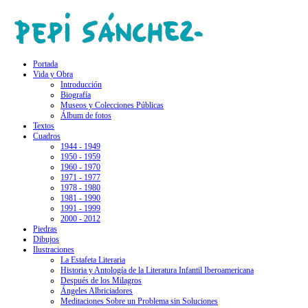
Portada
Vida y Obra
Introducción
Biografía
Museos y Colecciones Públicas
Álbum de fotos
Textos
Cuadros
1944 - 1949
1950 - 1959
1960 - 1970
1971 - 1977
1978 - 1980
1981 - 1990
1991 - 1999
2000 - 2012
Piedras
Dibujos
Ilustraciones
La Estafeta Literaria
Historia y Antología de la Literatura Infantil Iberoamericana
Después de los Milagros
Ángeles Albriciadores
Meditaciones Sobre un Problema sin Soluciones