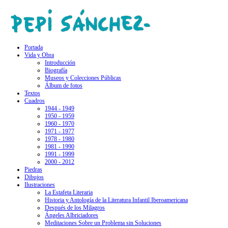
Portada
Vida y Obra
Introducción
Biografía
Museos y Colecciones Públicas
Álbum de fotos
Textos
Cuadros
1944 - 1949
1950 - 1959
1960 - 1970
1971 - 1977
1978 - 1980
1981 - 1990
1991 - 1999
2000 - 2012
Piedras
Dibujos
Ilustraciones
La Estafeta Literaria
Historia y Antología de la Literatura Infantil Iberoamericana
Después de los Milagros
Ángeles Albriciadores
Meditaciones Sobre un Problema sin Soluciones