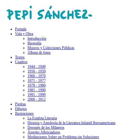
Portada
Vida y Obra
Introducción
Biografía
Museos y Colecciones Públicas
Álbum de fotos
Textos
Cuadros
1944 - 1949
1950 - 1959
1960 - 1970
1971 - 1977
1978 - 1980
1981 - 1990
1991 - 1999
2000 - 2012
Piedras
Dibujos
Ilustraciones
La Estafeta Literaria
Historia y Antología de la Literatura Infantil Iberoamericana
Después de los Milagros
Ángeles Albriciadores
Meditaciones Sobre un Problema sin Soluciones