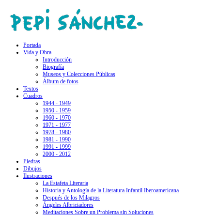
Portada
Vida y Obra
Introducción
Biografía
Museos y Colecciones Públicas
Álbum de fotos
Textos
Cuadros
1944 - 1949
1950 - 1959
1960 - 1970
1971 - 1977
1978 - 1980
1981 - 1990
1991 - 1999
2000 - 2012
Piedras
Dibujos
Ilustraciones
La Estafeta Literaria
Historia y Antología de la Literatura Infantil Iberoamericana
Después de los Milagros
Ángeles Albriciadores
Meditaciones Sobre un Problema sin Soluciones