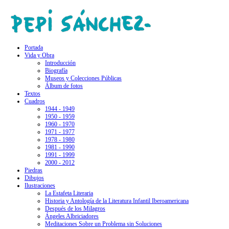
Portada
Vida y Obra
Introducción
Biografía
Museos y Colecciones Públicas
Álbum de fotos
Textos
Cuadros
1944 - 1949
1950 - 1959
1960 - 1970
1971 - 1977
1978 - 1980
1981 - 1990
1991 - 1999
2000 - 2012
Piedras
Dibujos
Ilustraciones
La Estafeta Literaria
Historia y Antología de la Literatura Infantil Iberoamericana
Después de los Milagros
Ángeles Albriciadores
Meditaciones Sobre un Problema sin Soluciones