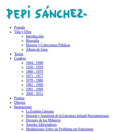
Portada
Vida y Obra
Introducción
Biografía
Museos y Colecciones Públicas
Álbum de fotos
Textos
Cuadros
1944 - 1949
1950 - 1959
1960 - 1970
1971 - 1977
1978 - 1980
1981 - 1990
1991 - 1999
2000 - 2012
Piedras
Dibujos
Ilustraciones
La Estafeta Literaria
Historia y Antología de la Literatura Infantil Iberoamericana
Después de los Milagros
Ángeles Albriciadores
Meditaciones Sobre un Problema sin Soluciones