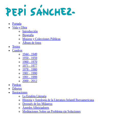
Portada
Vida y Obra
Introducción
Biografía
Museos y Colecciones Públicas
Álbum de fotos
Textos
Cuadros
1944 - 1949
1950 - 1959
1960 - 1970
1971 - 1977
1978 - 1980
1981 - 1990
1991 - 1999
2000 - 2012
Piedras
Dibujos
Ilustraciones
La Estafeta Literaria
Historia y Antología de la Literatura Infantil Iberoamericana
Después de los Milagros
Ángeles Albriciadores
Meditaciones Sobre un Problema sin Soluciones