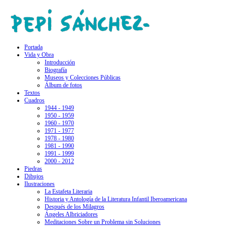
Portada
Vida y Obra
Introducción
Biografía
Museos y Colecciones Públicas
Álbum de fotos
Textos
Cuadros
1944 - 1949
1950 - 1959
1960 - 1970
1971 - 1977
1978 - 1980
1981 - 1990
1991 - 1999
2000 - 2012
Piedras
Dibujos
Ilustraciones
La Estafeta Literaria
Historia y Antología de la Literatura Infantil Iberoamericana
Después de los Milagros
Ángeles Albriciadores
Meditaciones Sobre un Problema sin Soluciones