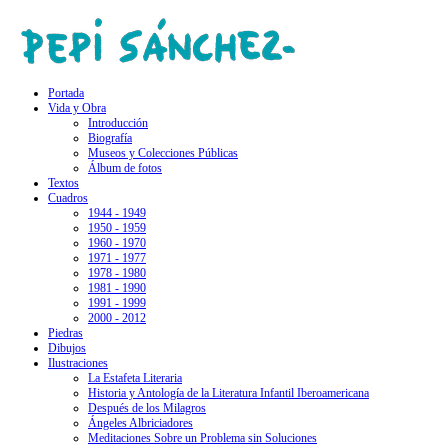
Portada
Vida y Obra
Introducción
Biografía
Museos y Colecciones Públicas
Álbum de fotos
Textos
Cuadros
1944 - 1949
1950 - 1959
1960 - 1970
1971 - 1977
1978 - 1980
1981 - 1990
1991 - 1999
2000 - 2012
Piedras
Dibujos
Ilustraciones
La Estafeta Literaria
Historia y Antología de la Literatura Infantil Iberoamericana
Después de los Milagros
Ángeles Albriciadores
Meditaciones Sobre un Problema sin Soluciones