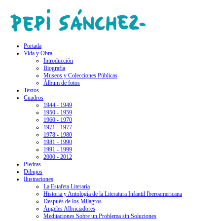
Portada
Vida y Obra
Introducción
Biografía
Museos y Colecciones Públicas
Álbum de fotos
Textos
Cuadros
1944 - 1949
1950 - 1959
1960 - 1970
1971 - 1977
1978 - 1980
1981 - 1990
1991 - 1999
2000 - 2012
Piedras
Dibujos
Ilustraciones
La Estafeta Literaria
Historia y Antología de la Literatura Infantil Iberoamericana
Después de los Milagros
Ángeles Albriciadores
Meditaciones Sobre un Problema sin Soluciones