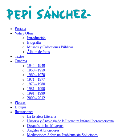
Portada
Vida y Obra
Introducción
Biografía
Museos y Colecciones Públicas
Álbum de fotos
Textos
Cuadros
1944 - 1949
1950 - 1959
1960 - 1970
1971 - 1977
1978 - 1980
1981 - 1990
1991 - 1999
2000 - 2012
Piedras
Dibujos
Ilustraciones
La Estafeta Literaria
Historia y Antología de la Literatura Infantil Iberoamericana
Después de los Milagros
Ángeles Albriciadores
Meditaciones Sobre un Problema sin Soluciones