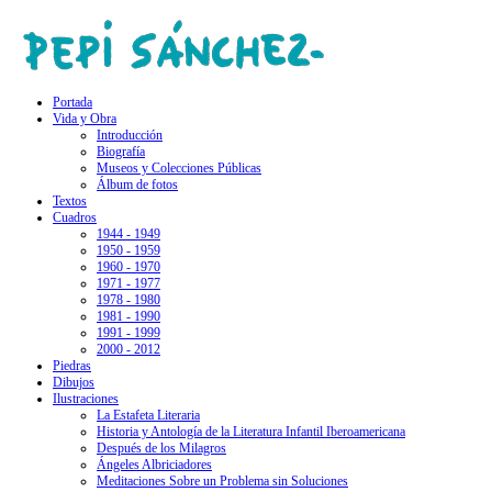
Portada
Vida y Obra
Introducción
Biografía
Museos y Colecciones Públicas
Álbum de fotos
Textos
Cuadros
1944 - 1949
1950 - 1959
1960 - 1970
1971 - 1977
1978 - 1980
1981 - 1990
1991 - 1999
2000 - 2012
Piedras
Dibujos
Ilustraciones
La Estafeta Literaria
Historia y Antología de la Literatura Infantil Iberoamericana
Después de los Milagros
Ángeles Albriciadores
Meditaciones Sobre un Problema sin Soluciones