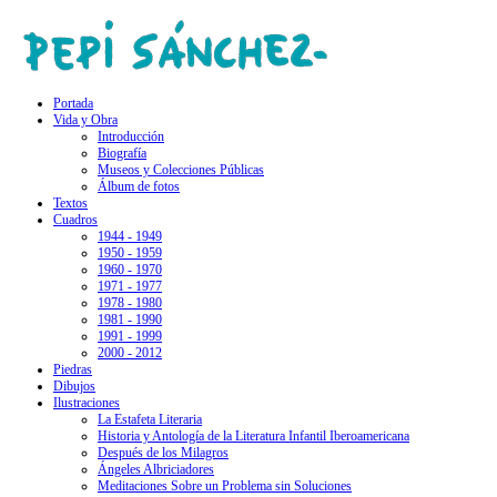
Portada
Vida y Obra
Introducción
Biografía
Museos y Colecciones Públicas
Álbum de fotos
Textos
Cuadros
1944 - 1949
1950 - 1959
1960 - 1970
1971 - 1977
1978 - 1980
1981 - 1990
1991 - 1999
2000 - 2012
Piedras
Dibujos
Ilustraciones
La Estafeta Literaria
Historia y Antología de la Literatura Infantil Iberoamericana
Después de los Milagros
Ángeles Albriciadores
Meditaciones Sobre un Problema sin Soluciones