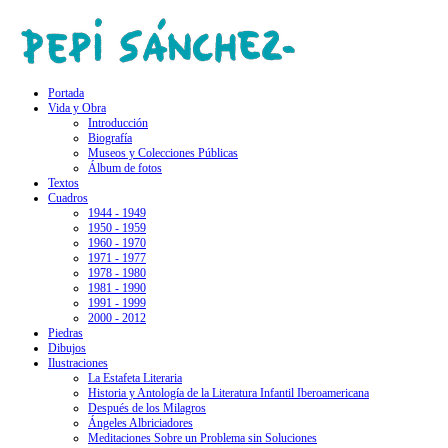
Portada
Vida y Obra
Introducción
Biografía
Museos y Colecciones Públicas
Álbum de fotos
Textos
Cuadros
1944 - 1949
1950 - 1959
1960 - 1970
1971 - 1977
1978 - 1980
1981 - 1990
1991 - 1999
2000 - 2012
Piedras
Dibujos
Ilustraciones
La Estafeta Literaria
Historia y Antología de la Literatura Infantil Iberoamericana
Después de los Milagros
Ángeles Albriciadores
Meditaciones Sobre un Problema sin Soluciones