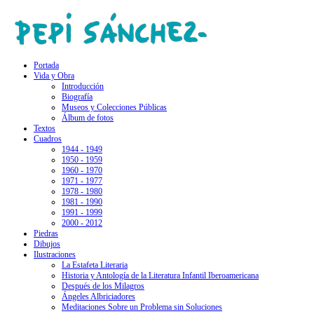
Portada
Vida y Obra
Introducción
Biografía
Museos y Colecciones Públicas
Álbum de fotos
Textos
Cuadros
1944 - 1949
1950 - 1959
1960 - 1970
1971 - 1977
1978 - 1980
1981 - 1990
1991 - 1999
2000 - 2012
Piedras
Dibujos
Ilustraciones
La Estafeta Literaria
Historia y Antología de la Literatura Infantil Iberoamericana
Después de los Milagros
Ángeles Albriciadores
Meditaciones Sobre un Problema sin Soluciones