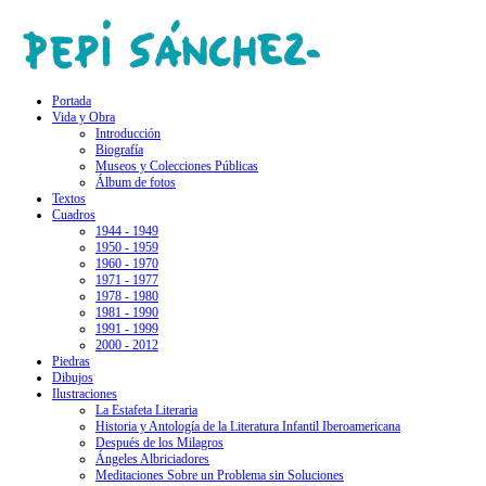
Portada
Vida y Obra
Introducción
Biografía
Museos y Colecciones Públicas
Álbum de fotos
Textos
Cuadros
1944 - 1949
1950 - 1959
1960 - 1970
1971 - 1977
1978 - 1980
1981 - 1990
1991 - 1999
2000 - 2012
Piedras
Dibujos
Ilustraciones
La Estafeta Literaria
Historia y Antología de la Literatura Infantil Iberoamericana
Después de los Milagros
Ángeles Albriciadores
Meditaciones Sobre un Problema sin Soluciones