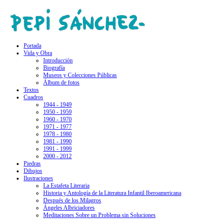
Portada
Vida y Obra
Introducción
Biografía
Museos y Colecciones Públicas
Álbum de fotos
Textos
Cuadros
1944 - 1949
1950 - 1959
1960 - 1970
1971 - 1977
1978 - 1980
1981 - 1990
1991 - 1999
2000 - 2012
Piedras
Dibujos
Ilustraciones
La Estafeta Literaria
Historia y Antología de la Literatura Infantil Iberoamericana
Después de los Milagros
Ángeles Albriciadores
Meditaciones Sobre un Problema sin Soluciones