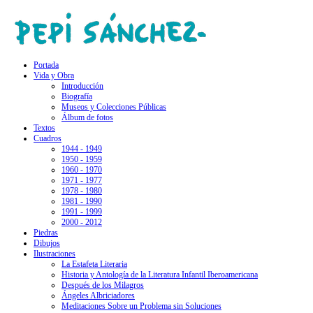
Portada
Vida y Obra
Introducción
Biografía
Museos y Colecciones Públicas
Álbum de fotos
Textos
Cuadros
1944 - 1949
1950 - 1959
1960 - 1970
1971 - 1977
1978 - 1980
1981 - 1990
1991 - 1999
2000 - 2012
Piedras
Dibujos
Ilustraciones
La Estafeta Literaria
Historia y Antología de la Literatura Infantil Iberoamericana
Después de los Milagros
Ángeles Albriciadores
Meditaciones Sobre un Problema sin Soluciones