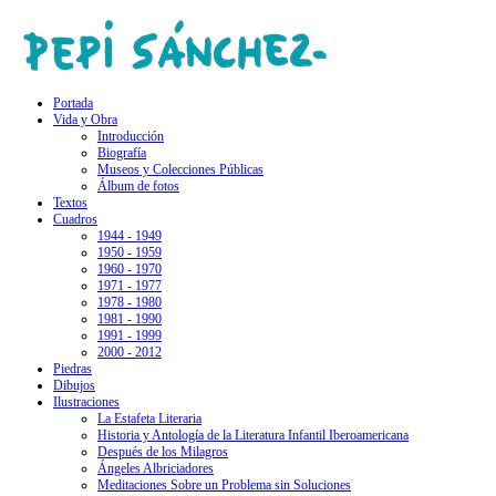
Portada
Vida y Obra
Introducción
Biografía
Museos y Colecciones Públicas
Álbum de fotos
Textos
Cuadros
1944 - 1949
1950 - 1959
1960 - 1970
1971 - 1977
1978 - 1980
1981 - 1990
1991 - 1999
2000 - 2012
Piedras
Dibujos
Ilustraciones
La Estafeta Literaria
Historia y Antología de la Literatura Infantil Iberoamericana
Después de los Milagros
Ángeles Albriciadores
Meditaciones Sobre un Problema sin Soluciones