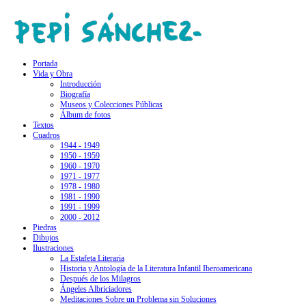
Portada
Vida y Obra
Introducción
Biografía
Museos y Colecciones Públicas
Álbum de fotos
Textos
Cuadros
1944 - 1949
1950 - 1959
1960 - 1970
1971 - 1977
1978 - 1980
1981 - 1990
1991 - 1999
2000 - 2012
Piedras
Dibujos
Ilustraciones
La Estafeta Literaria
Historia y Antología de la Literatura Infantil Iberoamericana
Después de los Milagros
Ángeles Albriciadores
Meditaciones Sobre un Problema sin Soluciones